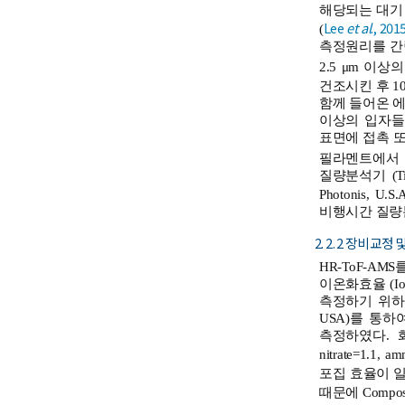
해당되는 대기 
Lee
et al
., 201
(
측정원리를 간
2.5 μm 이상
건조시킨 후 100
함께 들어온 에어
이상의 입자들은 
표면에 접촉 또는
필라멘트에서 
질량분석기 (Tim
Photonis,
비행시간 질량분
2. 2. 2 장비 교정 
HR-ToF-A
이온화효율 (Ion
측정하기 위하여 입자생
USA)를 통하여
측정하였다. 화학 
nitrate=1.1
포집 효율이 일
때문에 Composi