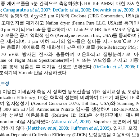
중 에어로졸을 5분 간격으로 측정하였다. HR-ToF-AMS에 대한 자세
5
Canagaratna
et al
., 2007
DeCarlo
et al
., 2006
Drewnick
et al
., 2006
J
;
;
;
;
략히 설명하면, d
<2.5 μm 이하의 Cyclone (URG Corporation, U
50
의 조대입자를 제거하고 Nafion dryer (Perma Pure LLC, USA)
 μm 크기의 Pin hole을 통과하며 0.1 L/min으로 HR-ToF-AMS로 유입
로졸은 공기 역학적 렌즈 (Aerodyne research Inc., USA)를 통과
제거되며, 1 μm 이하 크기의 입자들은 챔버를 지나 600℃로 가열된 Vap
 충돌한 에어로졸 중 내화성이 낮은 에어로졸 (Non-Refractory PM
1
70 eV로 방사된 전자와 충돌하며 이온화되고 질량분석기로 이
e of Flight Mass Spectrometer)에서 V 또는 W모양을 가지고 이동하게 
DeCarlo
et al
., 2006
 U.S.A)를 통해 검출된 후 디지털 신호로 변환된다 (
;
석기의 V-mode만을 사용하였다.
및 보정
MS를 이용한 미세입자 측정 시 정확한 농도산출을 위해 장비교정 및 보정을 
ization Efficiency; IE)은 화학적 성분에 비례하여 다르기 때문에 IE
성기 (Aerosol Generator 3076, TSI Inc., USA)와 Scanning Mobility
 300 nm 크기의 Ammonium Nitrate 입자를 생성하여 HR-To
성분별 이온화효율 (Relative IE; RIE)은 선행연구에서 제시된 기본값 (o
Alfarra
et al
., 2004
, ammonium=4)을 사용하였다 (
). Vaporizer 표면
Matthew
et al
., 2008
Huffman
et al
., 2005
정하지 않다 (
;
). 입자의 포
tion-Dependent Collection Efficiency (CDCE) 보정방법을 이용하여