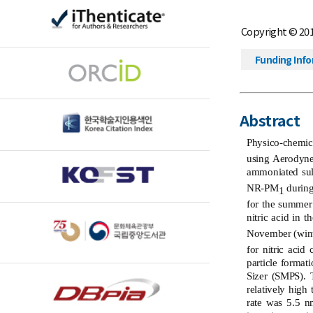
Copyright © 20
Funding Inf
Abstract
Physico-chemic
using Aerodyne
ammoniated sul
NR-PM
during
1
for the summer 
nitric acid in 
November (winter
for nitric acid
particle format
Sizer (SMPS). 
relatively high
rate was 5.5 n