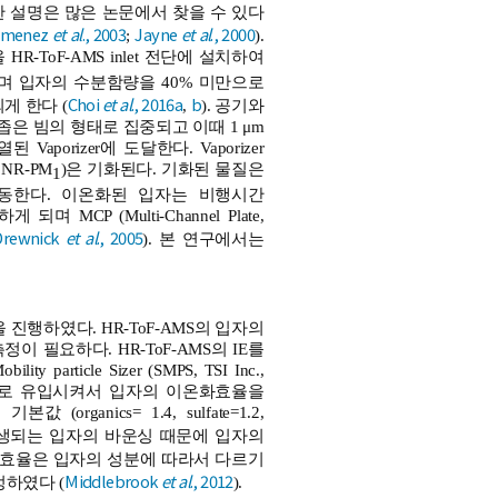
한 설명은 많은 논문에서 찾을 수 있다
imenez
et al
., 2003
Jayne
et al
., 2000
;
).
SA)을 HR-ToF-AMS inlet 전단에 설치하여
를 통과하며 입자의 수분함량을 40% 미만으로
Choi
et al
., 2016a
b
되게 한다 (
,
). 공기와
하며 좁은 빔의 형태로 집중되고 이때 1 μm
orizer에 도달한다. Vaporizer
; NR-PM
)은 기화된다. 기화된 물질은
1
동한다. 이온화된 입자는 비행시간
되며 MCP (Multi-Channel Plate,
Drewnick
et al
., 2005
). 본 연구에서는
진행하였다. HR-ToF-AMS의 입자의
 측정이 필요하다. HR-ToF-AMS의 IE를
 particle Sizer (SMPS, TSI Inc.,
F-AMS로 유입시켜서 입자의 이온화효율을
rganics= 1.4, sulfate=1.2,
에서 발생되는 입자의 바운싱 때문에 입자의
집 효율은 입자의 성분에 따라서 다르기
Middlebrook
et al
., 2012
 보정하였다 (
).