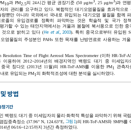
3
3
PM
과 PM
의 24시간 평균 권장기준 (50 μg/m
, 25 μg/m
)과 연평
10
2.5
자의 관리를 요구하고 있다. 복합적인 대기오염물질을 효과적으로
출량뿐만 아니라 국외에서 국내로 유입되는 대기오염 물질을 함께 파
로졸의 유입경로를 정확히 파악하는 것은 학술적 및 국가 정책
평가할 수 있는 태안지역에서는 겨울과 봄철에 북서풍으로 인한 중
He
et al
., 2003
 것으로 밝히고 있다 (
). 특히 중국으로부터 유입된 S
차 오염물질의 주성분인 PAHs 또한 목재를 난방연료로 사용하는 겨울
solution Time of Flight Aerosol Mass Spectrometer (이하 HR-ToF-AMS
)를 이용하여 2012~2014년의 배경지역인 백령도 대기 중 미세
국 칭다오 (2013년 11월)의 HR-ToF-AMS를 이용한 PM
관측자료
1
내로 유입되는 PM
의 화학적조성에 대한 분석을 실시하였다.
1
 및 방법
 측정 기간
인 백령도 대기 중 미세입자의 물리·화학적 특성을 파악하기 위해 국
그림 1
측정소 (37.96° N, 124.63°E,
)의 HR-ToF-AMS와 SMPS를 이
, 2014년 06/16~12/15까지 3년간 측정하였다.