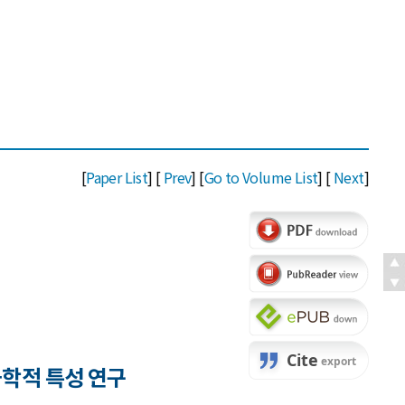
[
Paper List
] [
Prev
] [
Go to Volume List
] [
Next
]
학적 특성 연구