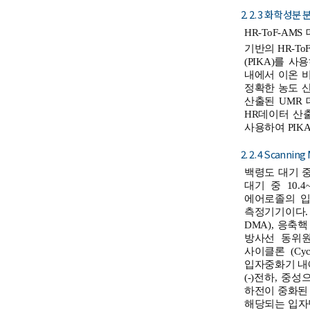
2. 2. 3 화학 성분 
HR-ToF-AM
기반의 HR-ToF-A
(PIKA)를 사용
내에서 이온 
정확한 농도 산
산출된 UMR 데
HR데이터 산출
사용하여 PIKA I
2. 2. 4 Scanning
백령도 대기 중 미
대기 중 10.
에어로졸의 입
측정기기이다. SMP
DMA), 응축핵 
방사선 동위원소
사이클론 (Cy
입자중화기 내에
(-)전하, 중성으
하전이 중화된
해당되는 입자만