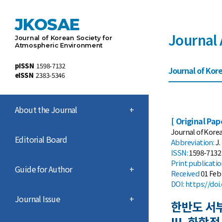
JKOSAE
Journal 
Journal of Korean Society for
Atmospheric Environment
pISSN
1598-7132
Journal of Kore
eISSN
2383-5346
About the Journal
+
[ Original Pap
Journal of Korea
Editorial Board
Abbreviation:
J.
ISSN:
1598-7132 
Print
publicati
Guide for Author
+
Received
01 Feb
DOI:
https://doi
Journal Issue
+
한반도 서
III. 화학