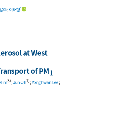
*
용주
;
이태형
erosol at West
Transport of PM
1
3)
1)
 Kim
;
Jun Oh
;
Yonghwan Lee
;