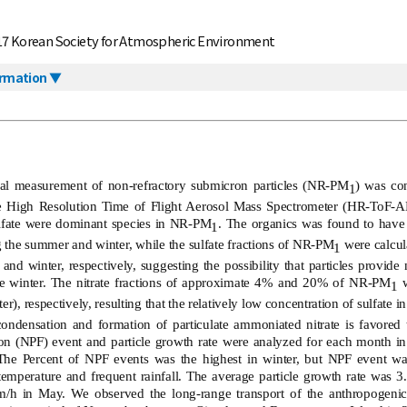
17 Korean Society for Atmospheric Environment
ormation ▼
al measurement of non-refractory submicron particles (NR-PM
) was co
1
 High Resolution Time of Flight Aerosol Mass Spectrometer (HR-ToF-
fate were dominant species in NR-PM
. The organics was found to have 
1
 the summer and winter, while the sulfate fractions of NR-PM
were calcul
1
and winter, respectively, suggesting the possibility that particles provide
the winter. The nitrate fractions of approximate 4% and 20% of NR-PM
w
1
), respectively, resulting that the relatively low concentration of sulfate
 condensation and formation of particulate ammoniated nitrate is favore
ion (NPF) event and particle growth rate were analyzed for each month i
The Percent of NPF events was the highest in winter, but NPF event w
 temperature and frequent rainfall. The average particle growth rate was 3
m/h in May. We observed the long-range transport of the anthropogenic 