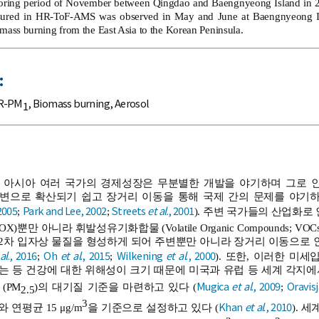
toring period of November between Qingdao and Baengnyeong Island in 20
red in HR-ToF-AMS was observed in May and June at Baengnyeong Islan
omass burning from the East Asia to the Korean Peninsula.
:
R-PM
,
Biomass burning
,
Aerosol
1
 아시아 여러 국가의 경제성장은 무분별한 개발을 야기하며 그로 인
변으로 확산되기 쉽고 장거리 이동을 통해 국제 간의 문제를 야기하
 2005
Park and Lee, 2002
Streets
et al
., 2001
;
;
). 주변 국가들의 산업화로
X)뿐만 아니라 휘발성유기화합물 (Volatile Organic Compounds; 
2차 입자상 물질을 형성하게 되어 주변뿐만 아니라 장거리 이동으로 인
al
., 2016
Oh
et al
., 2015
Wilkening
et al
., 2000
;
;
). 또한, 이러한 미
등 건강에 대한 위해성이 크기 때문에 미국과 유럽 등 세계 각지에서 미세먼지 (
Mugica
et al
., 2009
Oravis
(PM
)의 대기질 기준을 마련하고 있다 (
;
2.5
3
Khan
et al
., 2010
와 연평균 15 μg/m
을 기준으로 설정하고 있다 (
). 세계