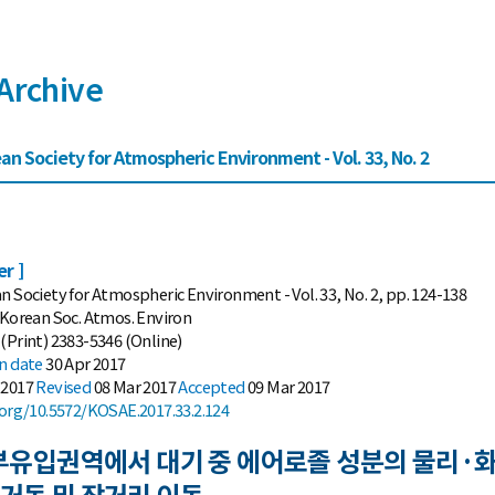
Archive
an Society for Atmospheric Environment - Vol. 33, No. 2
er ]
n Society for Atmospheric Environment - Vol. 33, No. 2, pp. 124-138
 Korean Soc. Atmos. Environ
(Print) 2383-5346 (Online)
on date
30 Apr 2017
 2017
Revised
08 Mar 2017
Accepted
09 Mar 2017
.org/10.5572/KOSAE.2017.33.2.124
부유입권역에서 대기 중 에어로졸 성분의 물리·화
적 거동 및 장거리 이동