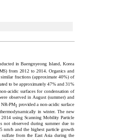
nducted in Baengnyeong Island, Korea
AMS) from 2012 to 2014. Organics and
similar fractions (approximate 40%) of
ated to be approximately 47% and 31%
 non-acidic surfaces for condensation of
ere observed in August (summer) and
 in NR-PM
provided a non-acidic surface
1
d thermodynamically in winter. The new
n 2014 using Scanning Mobility Particle
as not observed during summer due to
.5 nm/h and the highest particle growth
sulfate from the East Asia during the