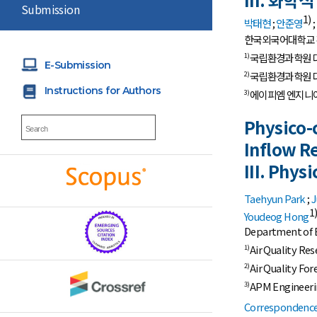
Submission
1)
박태현
;
안준영
;
한국외국어대학교
국립환경과학원 
1)
E-Submission
국립환경과학원 
2)
Instructions for Authors
에이피엠 엔지니
3)
Physico-
Inflow R
III. Phy
Taehyun Park
;
J
1
Youdeog Hong
Department of E
Air Quality Re
1)
Air Quality For
2)
APM Engineerin
3)
Correspondence 