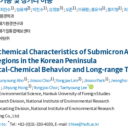
1)
2)
1)
3)
1)
1)
1)
최진수
;
임용재
;
박진수
;
김정호
;
오준
;
이용환
;
홍유덕
;
홍지형
;
최
 환경학과
대기환경연구과
대기질통합예보센터
어링㈜
chemical Characteristics of Submicron A
egions in the Korean Peninsula
sical-Chemical Behavior and Long-range 
1)
1)
2)
1)
unyoung Ahn
;
Jinsoo Choi
;
Yongjae Lim
;
Jinsoo Park
;
Jeongho
)
1)
*
;
Jihyung Hong
;
Yongjoo Choi
;
Taehyoung Lee
nvironmental Science, Hankuk University of Foreign Studies
search Division, National Institute of Environmental Research
ecasting Division, National Institute of Environmental Research
g Co., Ltd.
*
to :
Tel : +82-(0)31-330-4039, E-mail :
thlee@hufs.ac.kr