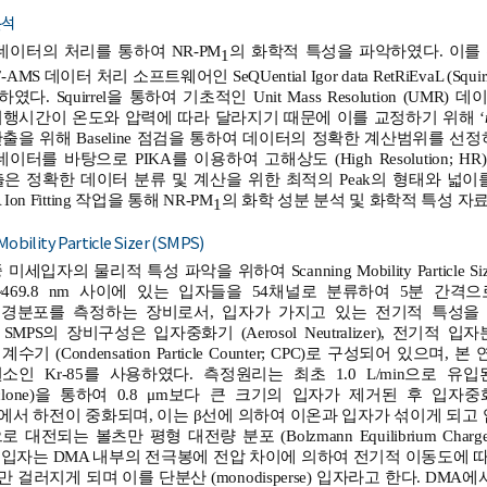
분석
S 데이터의 처리를 통하여 NR-PM
의 화학적 특성을 파악하였다. 이를 위하여 Ig
1
MS 데이터 처리 소프트웨어인 SeQUential Igor data RetRiEvaL (Squirrel)과 
하였다. Squirrel을 통하여 기초적인 Unit Mass Resolution (UMR
비행시간이 온도와 압력에 따라 달라지기 때문에 이를 교정하기 위해 ‘
출을 위해 Baseline 점검을 통하여 데이터의 정확한 계산범위를 선
이터를 바탕으로 PIKA를 이용하여 고해상도 (High Resolution; 
은 정확한 데이터 분류 및 계산을 위한 최적의 Peak의 형태와 넓이를
on Fitting 작업을 통해 NR-PM
의 화학 성분 분석 및 화학적 특성 자
1
 Mobility Particle Sizer (SMPS)
세입자의 물리적 특성 파악을 위하여 Scanning Mobility Particle Sizer
4~469.8 nm 사이에 있는 입자들을 54채널로 분류하여 5분 간격
경분포를 측정하는 장비로서, 입자가 가지고 있는 전기적 특성을
S의 장비구성은 입자중화기 (Aerosol Neutralizer), 전기적 입자분류기 (Dif
계수기 (Condensation Particle Counter; CPC)로 구성되어 있으
인 Kr-85를 사용하였다. 측정원리는 최초 1.0 L/min으로 유입된 다
clone)을 통하여 0.8 μm보다 큰 크기의 입자가 제거된 후 입
서 하전이 중화되며, 이는 β선에 의하여 이온과 입자가 섞이게 되고 입
로 대전되는 볼츠만 평형 대전량 분포 (Bolzmann Equilibrium Charge
 입자는 DMA 내부의 전극봉에 전압 차이에 의하여 전기적 이동도에 
 걸러지게 되며 이를 단분산 (monodisperse) 입자라고 한다. DM