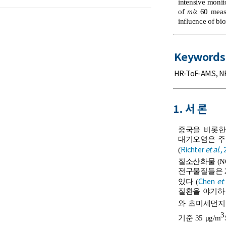
intensive moni
of
m
/
z
60 measu
influence of bi
Keywords
HR-ToF-AMS
,
N
1. 서 론
중국을 비롯한
대기오염은 주
Richter
et al
.,
(
질소산화물 (NO
전구물질들은 
Chen
et 
있다 (
질환을 야기하는 
와 초미세먼지 
3
기준 35 μg/m