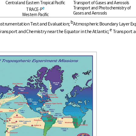
Central and Eastern Tropical Pacific
Transport of Gases and Aerosols
e
Transport and Photochemistry of
TRACE-P
Gases and Aerosols
Western Pacific
b
nstrumentation Test and Evaluation;
Atmospheric Boundary Layer Ex
e
ransport and Chemistry near the Equator in the Atlantic;
Transport a