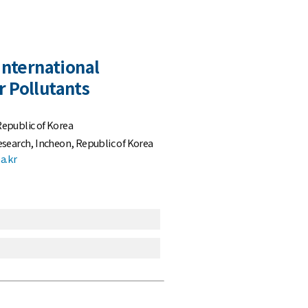
nternational
r Pollutants
Republic of Korea
esearch, Incheon, Republic of Korea
a.kr