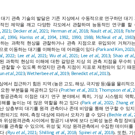
 대기 관측 기술의 발달은 기존 지상에서 수동적으로 연구하던 대기 과
적인 제약을 깨고 다양한 각도에서 관찰하며 능동적인 연구를 할 수
., 2021
Decker
et al
., 2021
Herman
et al
., 2018
Nault
et al
., 2018
Fis
;
;
;
;
 al
., 1996
Harriss
et al
., 1994
1992
1990
1988
McNeal
et al
., 1983
;
,
,
;
;
하는 과학적 현상을 관찰하거나 관측 지점으로 유입되어 거쳐가는
Park and Kim, 2023
으로 이동하는 대기를 이해하는 데 어려움이 있다 (
al
., 2022
Lee
et al
., 2021
Wu
et al
., 2021
Lee
et al
., 2013
Shao
et al
.
;
;
;
;
된 과학적 현상의 이해에 대한 갈망은 지상 의 관측 지점을 무수히
 관찰할 수 있도록 하였지만 관측 지점이 지표로 제한되어 있기 때
un
et al
., 2023
Wetherbee
et al
., 2019
Benedict
et al
., 2013
;
;
).
에서 접근하기 힘든 지역 (높은 고도, 해상, 극지방 등)들을 물리적
Prather
et al
., 2023
Thompson
et al
., 
요한 부분들을 제공하고 있다 (
;
한 항공관측의 이점은 대기 연구 분야에서 특히, 기상 시스템의 역학
Park
et al
., 2022
Zhang
et 
해를 높이는 데 많은 역할을 하고 있다 (
;
 상층부의 대기를 원격 관측이나 존데 비양을 통해 연구할 수 있지만 
Bechle
et al
.,
한되기도 하며, 측정 대상에 따라서 오차가 클 수 있다 (
 위성원격관측 사이에서 항공기 내부에 보다 신뢰성 높은 측정 장비들
터를 관측할 수 있으며, 위성 및 지상 원격관측에서 수집한 데이터를
Ryu
et al
., 2021
Shilling
et al
., 2018
Spinei
et al
., 2018
다 (
;
;
). 또한,