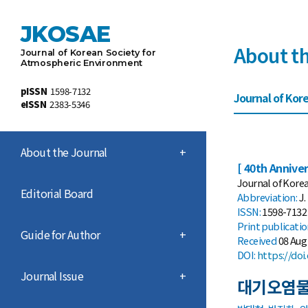
JKOSAE
About t
Journal of Korean Society for
Atmospheric Environment
pISSN
1598-7132
Journal of Kore
eISSN
2383-5346
About the Journal
+
[ 40th Anniver
Journal of Korea
Editorial Board
Abbreviation:
J.
ISSN:
1598-7132 
Print
publicati
Guide for Author
+
Received
08 Aug
DOI:
https://doi
Journal Issue
+
대기오염물