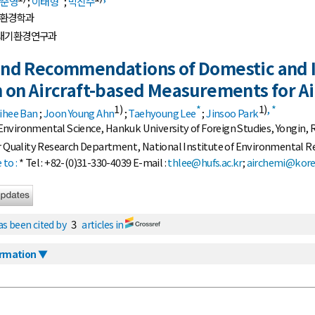
안준영
;
이태형
;
박진수
 환경학과
대기환경연구과
nd Recommendations of Domestic and I
 on Aircraft-based Measurements for Ai
1)
*
1)
,
*
ihee Ban
;
Joon Young Ahn
;
Taehyoung Lee
;
Jinsoo Park
nvironmental Science, Hankuk University of Foreign Studies, Yongin, 
r Quality Research Department, National Institute of Environmental R
to :
* Tel : +82-(0)31-330-4039 E-mail :
thlee@hufs.ac.kr
;
airchemi@kore
3
has been cited by
articles in
ormation ▼