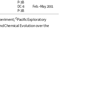
P-3B
DC-8
Feb.~May. 2001
P-3B
c
periment;
Pacific Exploratory
nd Chemical Evolution over the