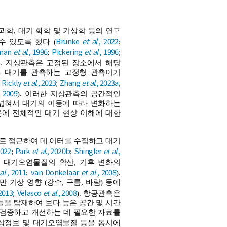
학, 대기 화학 및 기상학 등의 연구
Brunke
et al
., 2022
 있도록 했다 (
;
hman
et al
., 1996
Pickering
et al
., 1996
;
;
). 지상관측은 고정된 장소에서 해당
 대기를 관측하는 고정형 관측이기
Rickly
et al
., 2023
Zhang
et al
., 2023a
;
;
,
, 2009
). 이러한 지상관측의 공간적인
 넓혀서 대기의 이동에 따라 변화하는
문에 전체적인 대기 현상 이해에 대한
으로 접근하여 데 이터를 수집하고 대기
2022
Park
et al
., 2020b
Shingler
et al
.,
;
;
, 대기오염물질의 확산, 기후 변화의
al
., 2011
van Donkelaar
et al
., 2008
;
).
기상 영향 (강수, 구름, 바람) 등에
 2013
Velasco
et al
., 2008
;
). 항공관측은
을 탑재하여 보다 높은 공간 및 시간
 검증하고 개선하는 데 필요한 자료를
 기상정보 및 대기오염물질 등을 동시에