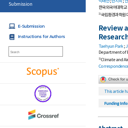
박태현
;
반지희
;
Submission
한국외국어대학교
국립환경과학원 
1)
Review a
E-Submission
Research
Instructions for Authors
Taehyun Park
;
J
Department of E
Climate and Ai
1)
Correspondence 
This article 
Funding Inf
Abstract