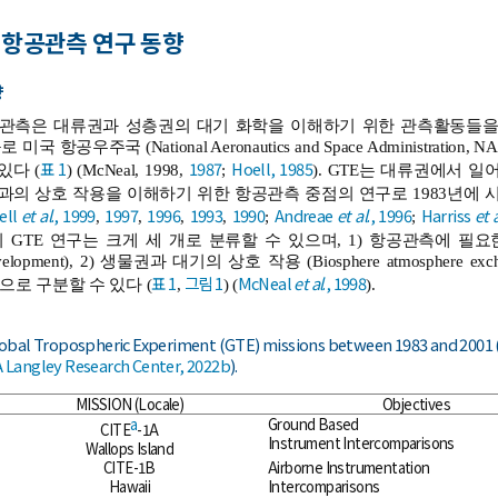
염 항공관측 연구 동향
향
관측은 대류권과 성층권의 대기 화학을 이해하기 위한 관측활동들을 
 항공우주국 (National Aeronautics and Space Administration, NASA)
표 1
1987
Hoell, 1985
있다 (
) (McNeal, 1998,
;
). GTE는 대류권에서 
의 상호 작용을 이해하기 위한 항공관측 중점의 연구로 1983년에 시
ell
et al
., 1999
1997
1996
1993
1990
Andreae
et al
., 1996
Harriss
et 
,
,
,
,
;
;
SA의 GTE 연구는 크게 세 개로 분류할 수 있으며, 1) 항공관측에 
 development), 2) 생물권과 대기의 상호 작용 (Biosphere atmosphere 
표 1
그림 1
McNeal
et al
., 1998
port)으로 구분할 수 있다 (
,
) (
).
lobal Tropospheric Experiment (GTE) missions between 1983 and 2001 
 Langley Research Center, 2022b
).
MISSION (Locale)
Objectives
a
Ground Based
CITE
-1A
Instrument Intercomparisons
Wallops Island
CITE-1B
Airborne Instrumentation
Hawaii
Intercomparisons