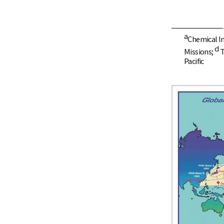
a
Chemical I
d
Missions;
T
Pacific