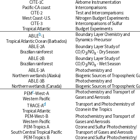
CITE-1C
Airborne Instrumentation
Pacific-CA coast
Intercomparisons
CITE-2
Test and Intercomparisons:
West Coast-U.S.
Nitrogen Budget Experiments
CITE-3
Intercomparisons of Sulfur
Tropical Atlantic
Budget Experiments
b
Boundary Layer Chemistry and
ABLE
-1
Dynamics-Precursor
Tropical Atlantic Ocean (Barbados)
ABLE-2A
Boundary Layer Study of
Brazilian rainforest
CO/O
/NO
- Dry Season
3
x
ABLE-2B
Boundary Layer Study of
Brazilian rainforest
CO/O
/NO
- Wet Season
3
x
ABLE-3A
Photochemistry and
Northern wetlands (Alaska)
Biogenic Sources of Tropospheric G
ABLE-3B
Photochemistry and
Northern wetlands (Canada)
Biogenic Sources of Tropospheric G
c
Photochemistry and Transport of
PEM
-West-A
Gases and Aerosols
Western Pacific
d
Transport and Photochemistry of
TRACE-A
Ozone in the Tropics
Tropical Atlantic
PEM-West-B
Photochemistry and Transport of
Western Pacific
Gases and Aerosols
PEM-Tropics A
Ozone and Sulfur Photochemistry/
South Central Tropical Pacific
Transport of Gases and Aerosols
PEM-Tropics B
Ozone and Sulfur Photochemistry/