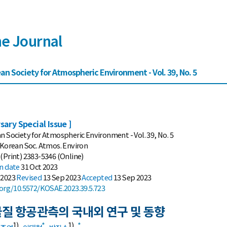
he Journal
an Society for Atmospheric Environment - Vol. 39, No. 5
sary Special Issue ]
n Society for Atmospheric Environment - Vol. 39, No. 5
 Korean Soc. Atmos. Environ
(Print) 2383-5346 (Online)
on date
31 Oct 2023
 2023
Revised
13 Sep 2023
Accepted
13 Sep 2023
.org/10.5572/KOSAE.2023.39.5.723
질 항공관측의 국내외 연구 및 동향
1)
*
1)
,
*