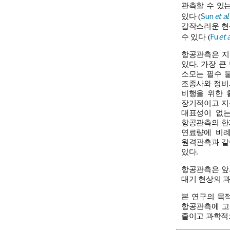
관측할 수 있
Sun
et al
있다 (
갑작스러운 현
Fu
et a
수 있다 (
항공관측은 지
있다. 가장 
소모는 필수 불
조종사와 정비사의
비행을 위한 
장기적이고 지
대표성이 없는
항공관측의 한계
연료량에 비례
원격관측과 같
있다.
항공관측은 앞서
대기 현상의 과
본 연구의 목
항공관측에 고
줄이고 과학적으