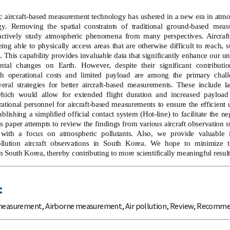
 aircraft-based measurement technology has ushered in a new era in atmo
y. Removing the spatial constraints of traditional ground-based meas
 actively study atmospheric phenomena from many perspectives. Aircra
ing able to physically access areas that are otherwise difficult to reach, s
. This capability provides invaluable data that significantly enhance our
tal changes on Earth. However, despite their significant contributio
igh operational costs and limited payload are among the primary chal
al strategies for better aircraft-based measurements. These include lar
which would allow for extended flight duration and increased payload 
rational personnel for aircraft-based measurements to ensure the efficient
lishing a simplified official contact system (Hot-line) to facilitate the n
his paper attempts to review the findings from various aircraft observation
y, with a focus on atmospheric pollutants. Also, we provide valuable i
llution aircraft observations in South Korea. We hope to minimize tri
 South Korea, thereby contributing to more scientifically meaningful result
:
 measurement
,
Airborne measurement
,
Air pollution
,
Review
,
Recomme