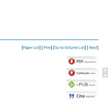
[
Paper List
] [
Prev
] [
Go to Volume List
] [
Next
]