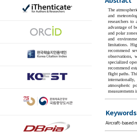
The atmospheric
and meteorolog
researchers to
advantage of be
and polar zones
and environmen
limitations. H
recommend sever
observations, 
specialized ope
recommend estab
flight paths. T
internationall
atmospheric po
measurements in
Keywords
Aircraft-based