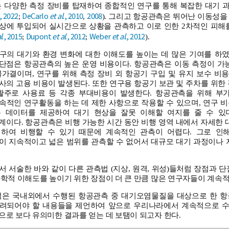
는 다양한 측정 장비를 탑재하여 종합적인 연구를 통해 복잡한 대기 과
., 2022
DeCarlo
et al
., 2010
2008
;
,
). 그리고 항공관측은 뛰어난 이동성
상에 투입되어 실시간으로 상황을 관측하고 이로 인한 2차적인 피해
l
., 2015
Dupont
et al
., 2012
Weber
et al
., 2012
;
;
).
구의 대기와 환경 변화에 대한 이해도를 높이는 데 많은 기여를 하
큰 단점은 항공관측의 높은 운영 비용이다. 항공관측은 이동 측정이 가
가결이며, 연구를 위해 측정 장비 외 항공기 구입 및 유지 보수 비
 고용 비용이 발생된다. 또한 연구용 항공기 보관 및 주차를 위한 격납고 (
활주로 사용료 등 각종 부대비용이 발생한다. 항공관측을 위해 부
속적인 연구활동을 하는 데 제한 사항으로 작용할 수 있으며, 연구 
 데이터를 제공하여 대기 현상을 잘못 이해할 여지를 줄 수 있
이다. 항공관측은 비행 가능한 시간 동안 비행 영역 내에서 자세한 
하여 비행할 수 있기 때문에 계속적인 관측이 어렵다. 그로 인
이 지속적이고 넓은 범위를 관측할 수 없어서 대규모 대기 과정이나 
 서술한 바와 같이 다른 관측법 (지상, 원격, 위성)들처럼 장점과 
학적 이해도를 높이기 위한 장점이 더 큰 만큼 많은 연구자들이 계속
적은 국내외에서 수행된 항공관측 중 대기오염물질을 대상으로 한 항
려되어야 할 내용들을 제언하여 앞으로 우리나라에서 계속적으로 
로 보다 유의미한 결과를 얻는 데 보탬이 되고자 한다.